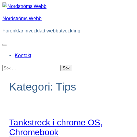
Hoppa
till
Nordströms Webb
innehåll
Förenklar invecklad webbutveckling
Kontakt
Sök
efter:
Kategori:
Tips
Tankstreck i chrome OS,
Chromebook