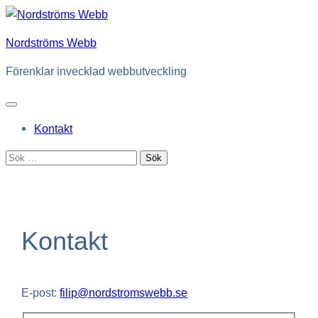
Hoppa
till
Nordströms Webb
innehåll
Förenklar invecklad webbutveckling
Kontakt
Sök
efter:
Kontakt
E-post:
filip@nordstromswebb.se