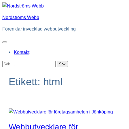
Hoppa
till
Nordströms Webb
innehåll
Förenklar invecklad webbutveckling
Kontakt
Sök
efter:
Etikett:
html
Webbutvecklare för