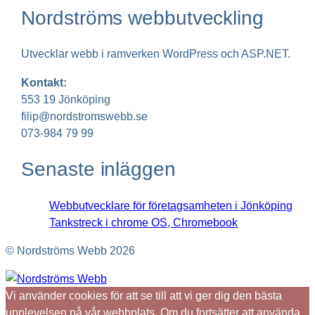
Nordströms webbutveckling
Utvecklar webb i ramverken WordPress och ASP.NET.
Kontakt:
553 19 Jönköping
filip@nordstromswebb.se
073-984 79 99
Senaste inläggen
Webbutvecklare för företagsamheten i Jönköping
Tankstreck i chrome OS, Chromebook
© Nordströms Webb 2026
Vi använder cookies för att se till att vi ger dig den bästa
upplevelsen på vår webbplats. Om du fortsätter att använda